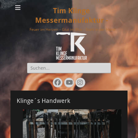
Tim Klinge
Messermanufaktur -
Feuer im Herzen – Glut im Blut – Stahl in der Hand
Suche
nach:
Facebook
YouTube
Instagram
Klinge´s Handwerk