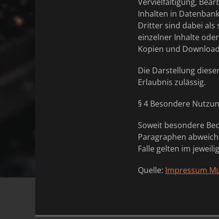
Vervielfältigung, Bea
Inhalten in Datenban
Dritter sind dabei al
einzelner Inhalte oder
Kopien und Downloads 
Die Darstellung dieser
Erlaubnis zulässig.
§ 4 Besondere Nutzu
Soweit besondere Bed
Paragraphen abweiche
Falle gelten im jewei
Quelle:
Impressum Mu