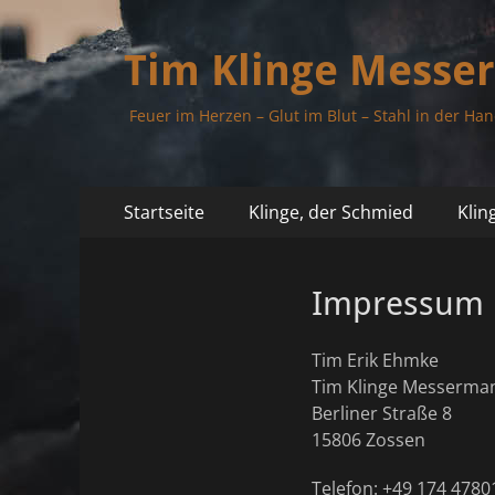
Tim Klinge Messe
Feuer im Herzen – Glut im Blut – Stahl in der Ha
Primäres
Zum
Startseite
Klinge, der Schmied
Klin
Inhalt
Menü
springen
Impressum
Tim Erik Ehmke
Tim Klinge Messerma
Berliner Straße 8
15806 Zossen
Telefon: +49 174 4780