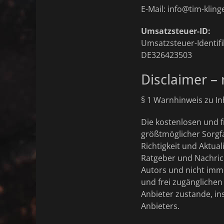
E-Mail: info@tim-kling
Umsatzsteuer-ID:
Umsatzsteuer-Identif
DE326423503
Disclaimer – 
§ 1 Warnhinweis zu In
Die kostenlosen und f
größtmöglicher Sorgfa
Richtigkeit und Aktual
Ratgeber und Nachric
Autors und nicht imme
und frei zugängliche
Anbieter zustande, in
Anbieters.