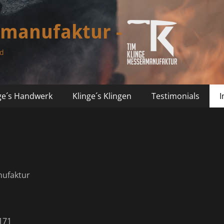
rmanufaktur -
nd
ge´s Handwerk
Klinge´s Klingen
Testimonials
nufaktur
171